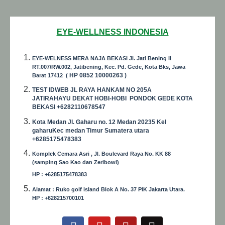
EYE-WELLNESS INDONESIA
EYE-WELNESS MERA NAJA BEKASI Jl. Jati Bening II
RT.007/RW.002, Jatibening, Kec. Pd. Gede, Kota Bks, Jawa
HP
0852 10000263 )
Barat 17412 (
TEST IDWEB JL RAYA HANKAM NO 205A
JATIRAHAYU DEKAT HOBI-HOBI PONDOK GEDE KOTA
BEKASI +6282110678547
Kota Medan Jl. Gaharu no. 12 Medan 20235 Kel
gaharuKec medan Timur Sumatera utara
+6285175478383
Komplek Cemara Asri , Jl. Boulevard Raya No. KK 88
(samping Sao Kao dan Zeribowl)
HP : +6285175478383
Alamat : Ruko golf island Blok A No. 37 PIK Jakarta Utara.
HP : +628215700101