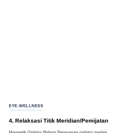
EYE-WELLNESS
4. Relaksasi Titik Meridian/Pemijatan
Magnetik Osilator Bidang Penerapan osilator medan