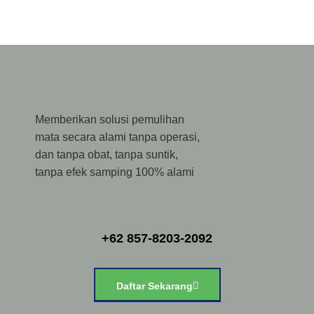
Memberikan solusi pemulihan
mata secara alami tanpa operasi,
dan tanpa obat, tanpa suntik,
tanpa efek samping 100% alami
+62 857-8203-2092
Daftar Sekarang